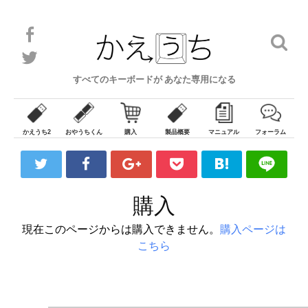
F
検
a
索
T
c
:
w
e
すべてのキーボードが あなた専用になる
i
b
t
o
t
o
e
k
かえうち2
おやうちくん
購入
製品概要
マニュアル
フォーラム
r
購入
現在このページからは購入できません。
購入ページは
こちら